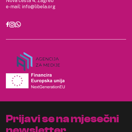
Nova cesta 4, Zagreb
e-mail:
info@libela.org
Prijavi se na mjesečni
newsletter