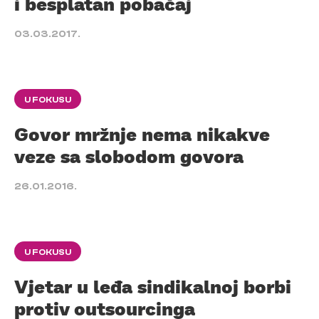
i besplatan pobačaj
03.03.2017.
U FOKUSU
Govor mržnje nema nikakve
veze sa slobodom govora
26.01.2016.
U FOKUSU
Vjetar u leđa sindikalnoj borbi
protiv outsourcinga