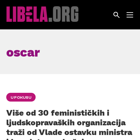
Skip
to
content
oscar
U FOKUSU
Više od 30 feminističkih i
ljudskopravaških organizacija
traži od Vlade ostavku ministra