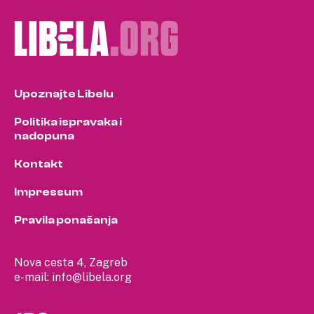
Upoznajte Libelu
Politika ispravaka i
nadopuna
Kontakt
Impressum
Pravila ponašanja
Nova cesta 4, Zagreb
e-mail:
info@libela.org