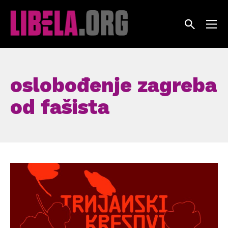
Skip
to
content
oslobođenje zagreba
od fašista