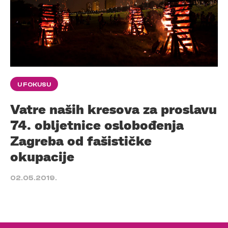
U FOKUSU
Vatre naših kresova za proslavu
74. obljetnice oslobođenja
Zagreba od fašističke
okupacije
02.05.2019.