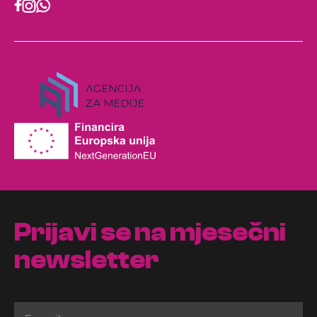
Prijavi se na mjesečni
newsletter