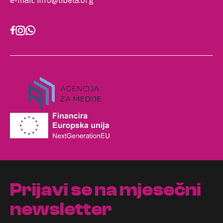
e-mail:
info@libela.org
Prijavi se na mjesečni
newsletter