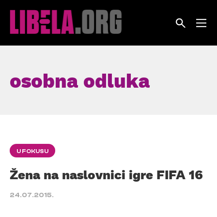
Skip
to
content
osobna odluka
U FOKUSU
Žena na naslovnici igre FIFA 16
24.07.2015.