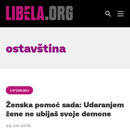
Skip
to
content
ostavština
U FOKUSU
Ženska pomoć sada: Udaranjem
žene ne ubijaš svoje demone
22.09.2015.