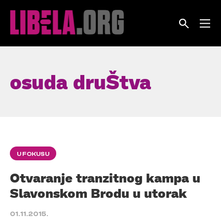
Skip
to
content
osuda druŠtva
U FOKUSU
Otvaranje tranzitnog kampa u
Slavonskom Brodu u utorak
01.11.2015.