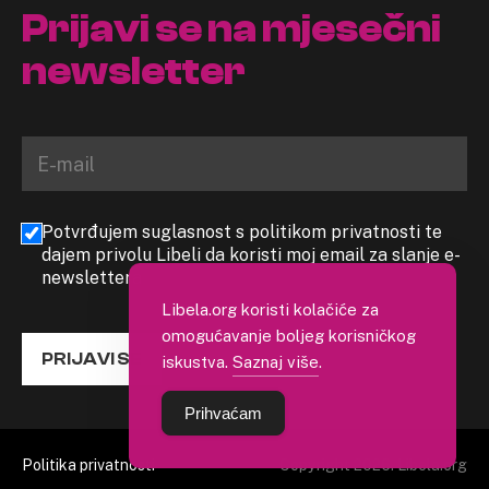
Prijavi se na mjesečni
newsletter
Potvrđujem suglasnost s politikom privatnosti te
dajem privolu Libeli da koristi moj email za slanje e-
newslettera
Libela.org koristi kolačiće za
omogućavanje boljeg korisničkog
PRIJAVI SE
iskustva.
Saznaj više
.
Prihvaćam
Politika privatnosti
Copyright 2026. Libela.org