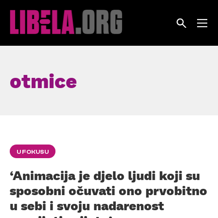
Skip
to
content
otmice
U FOKUSU
‘Animacija je djelo ljudi koji su
sposobni očuvati ono prvobitno
u sebi i svoju nadarenost