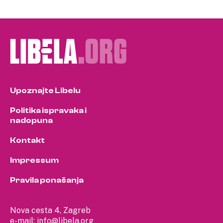
Upoznajte Libelu
Politika ispravaka i
nadopuna
Kontakt
Impressum
Pravila ponašanja
Nova cesta 4, Zagreb
e-mail:
info@libela.org