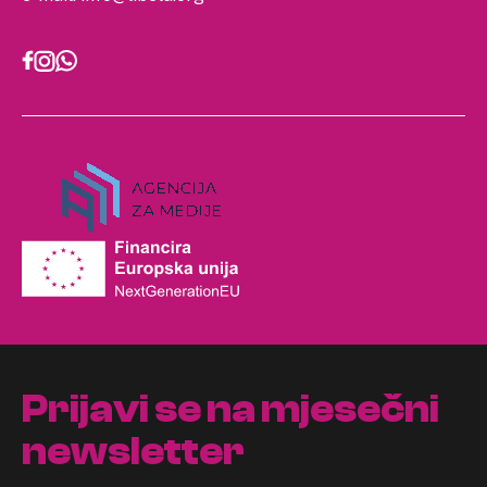
Prijavi se na mjesečni
newsletter