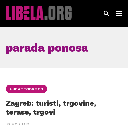
Skip
to
content
parada ponosa
UNCATEGORIZED
Zagreb: turisti, trgovine,
terase, trgovi
15.08.2015.