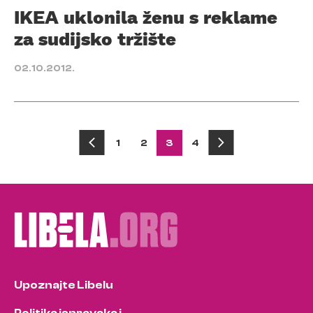
IKEA uklonila ženu s reklame
za sudijsko tržište
02.10.2012.
Posts
1
2
3
4
pagination
Upoznajte Libelu