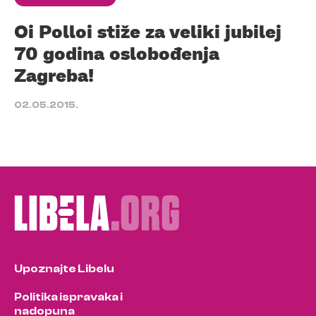
Oi Polloi stiže za veliki jubilej
70 godina oslobođenja
Zagreba!
02.05.2015.
Upoznajte Libelu
Politika ispravaka i
nadopuna