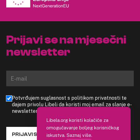
Prijavi se na mjesečni
newsletter
Potvrđujem suglasnost s politikom privatnosti te
dajem privolu Libeli da koristi moj email za slanje e-
newslettera
Libela.org koristi kolačiće za
omogućavanje boljeg korisničkog
PRIJAVI SE
iskustva.
Saznaj više
.