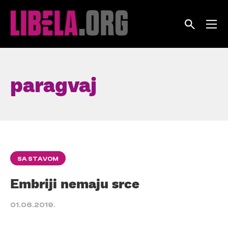
Skip
to
content
paragvaj
SA STAVOM
Embriji nemaju srce
01.06.2019.