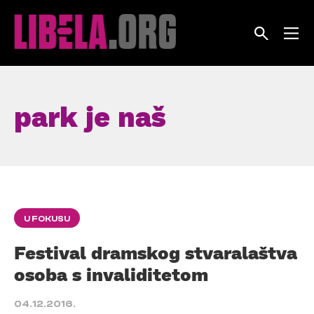
Skip
to
content
park je naš
U FOKUSU
Festival dramskog stvaralaštva
osoba s invaliditetom
04.12.2016.