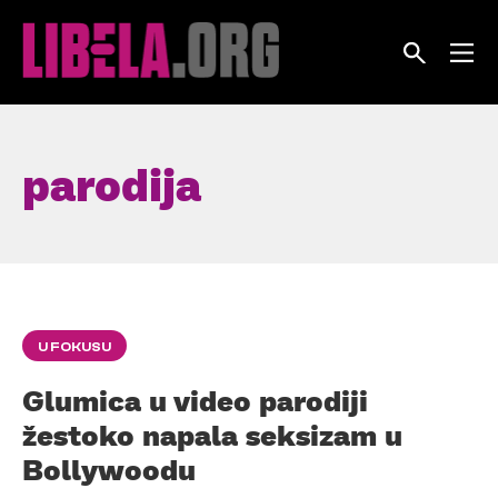
Skip
to
content
parodija
U FOKUSU
Glumica u video parodiji
žestoko napala seksizam u
Bollywoodu