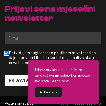
Prijavi se na mjesečni
newsletter
Potvrđujem suglasnost s politikom privatnosti te
dajem privolu Libeli da koristi moj email za slanje e-
newslettera
Libela.org koristi kolačiće za
omogućavanje boljeg korisničkog
PRIJAVI SE
iskustva.
Saznaj više
.
Prihvaćam
Politika privatnosti
Copyright 2026. Libela.org