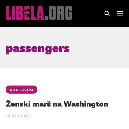
Skip
to
content
passengers
SA STAVOM
Ženski marš na Washington
17.01.2017.