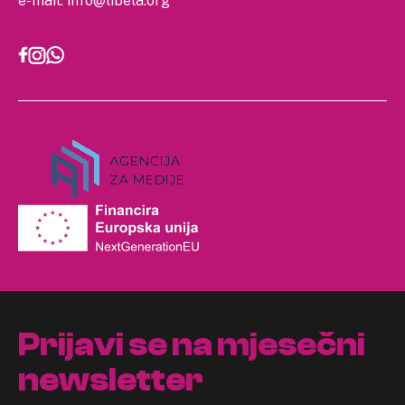
e-mail:
info@libela.org
Prijavi se na mjesečni
newsletter