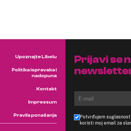
Prijavi se 
Upoznajte Libelu
newslette
Politika ispravaka i
nadopuna
Kontakt
Impressum
Pravila ponašanja
Potvrđujem suglasnost s
koristi moj email za sl