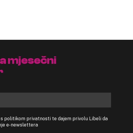
na mjesečni
r
 politikom privatnosti te dajem privolu Libeli da
anje e-newslettera