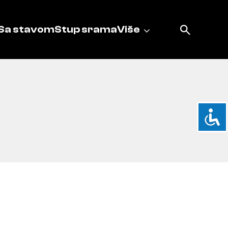
Sa stavom
Stup srama
Više