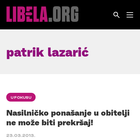
Skip
to
content
patrik lazarić
U FOKUSU
Nasilničko ponašanje u obitelji
ne može biti prekršaj!
23.03.2013.