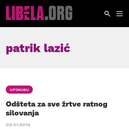
Skip
to
content
patrik lazić
U FOKUSU
Odšteta za sve žrtve ratnog
silovanja
03.01.2013.