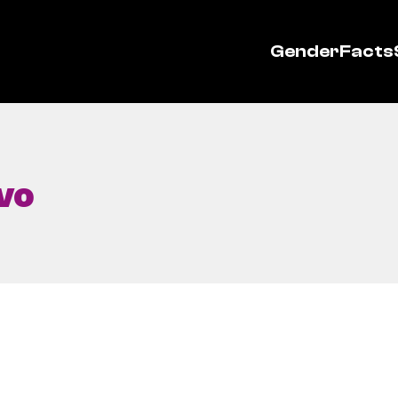
GenderFacts
vo