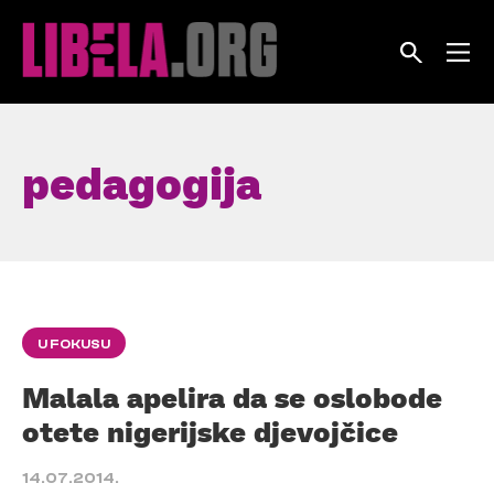
Skip
to
content
pedagogija
U FOKUSU
Malala apelira da se oslobode
otete nigerijske djevojčice
14.07.2014.