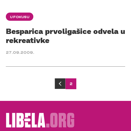
U FOKUSU
Besparica prvoligašice odvela u
rekreativke
27.09.2009.
Posts
2
pagination