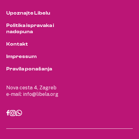
Upoznajte Libelu
Politika ispravaka i
nadopuna
Kontakt
Impressum
Pravila ponašanja
Nova cesta 4, Zagreb
e-mail:
info@libela.org