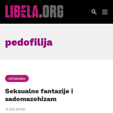
Skip
to
content
pedofilija
U FOKUSU
Seksualne fantazije i
sadomazohizam
11.08.2013.