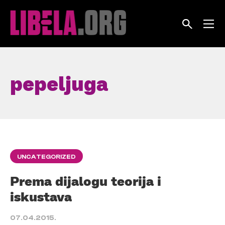
Skip
to
content
pepeljuga
UNCATEGORIZED
Prema dijalogu teorija i
iskustava
07.04.2015.