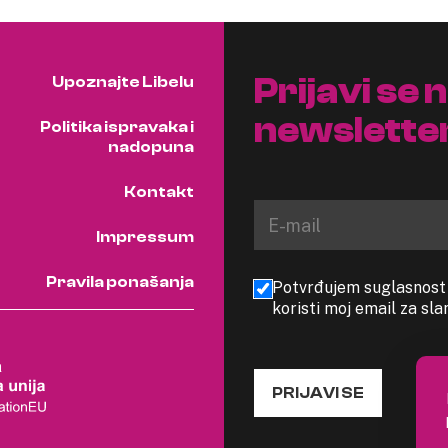
Prijavi se 
Upoznajte Libelu
newslette
Politika ispravaka i
nadopuna
Kontakt
Impressum
Pravila ponašanja
Potvrđujem suglasnost s
koristi moj email za sl
PRIJAVI SE