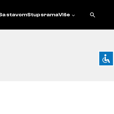
Sa stavom
Stup srama
Više