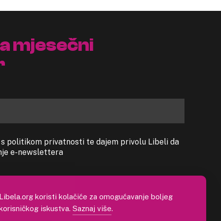
na mjesečni
r
 politikom privatnosti te dajem privolu Libeli da
anje e-newslettera
Libela.org koristi kolačiće za omogućavanje boljeg
korisničkog iskustva.
Saznaj više
.