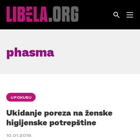
Skip
to
content
phasma
U FOKUSU
Ukidanje poreza na ženske
higijenske potrepštine
10.01.2016.