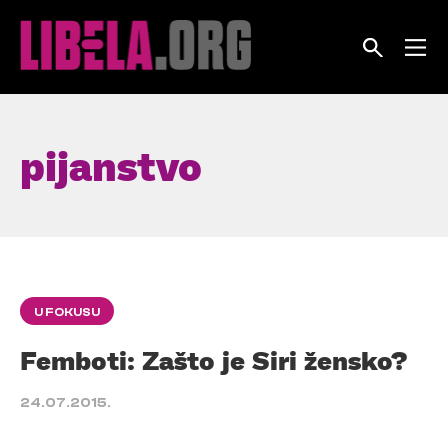
Skip
to
content
pijanstvo
U FOKUSU
Femboti: Zašto je Siri žensko?
24.07.2015.