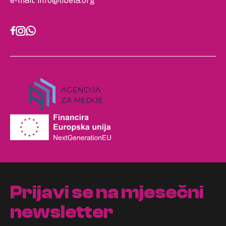
e-mail:
info@libela.org
Prijavi se na mjesečni
newsletter