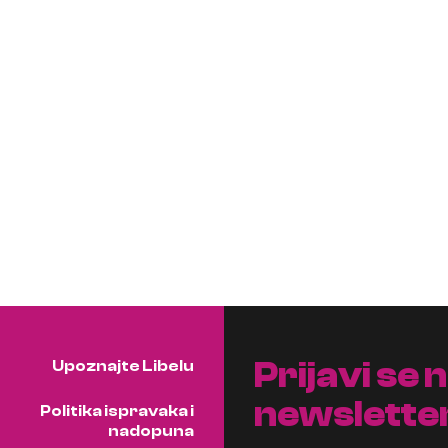
Prijavi se 
Upoznajte Libelu
newslette
Politika ispravaka i
nadopuna