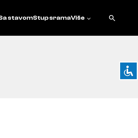
Sa stavom
Stup srama
Više