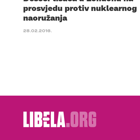
prosvjedu protiv nuklearnog
naoružanja
28.02.2016.