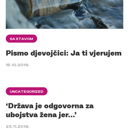
SA STAVOM
Pismo djevojčici: Ja ti vjerujem
15.10.2019.
UNCATEGORIZED
‘Država je odgovorna za
ubojstva žena jer…’
23.11.2016.