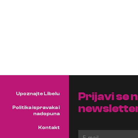
Prijavi se 
Upoznajte Libelu
newslette
Politika ispravaka i
nadopuna
Kontakt