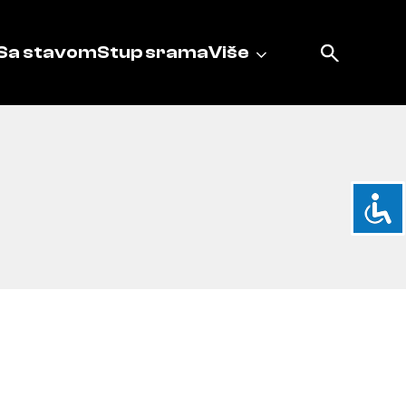
Sa stavom
Stup srama
Više