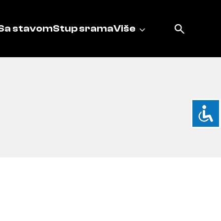
Sa stavom
Stup srama
Više