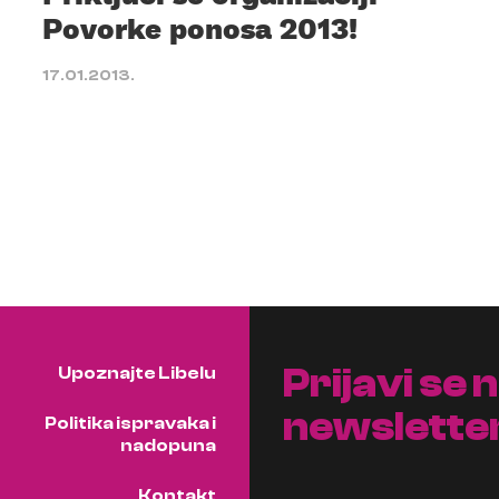
Povorke ponosa 2013!
17.01.2013.
Prijavi se 
Upoznajte Libelu
newslette
Politika ispravaka i
nadopuna
Kontakt