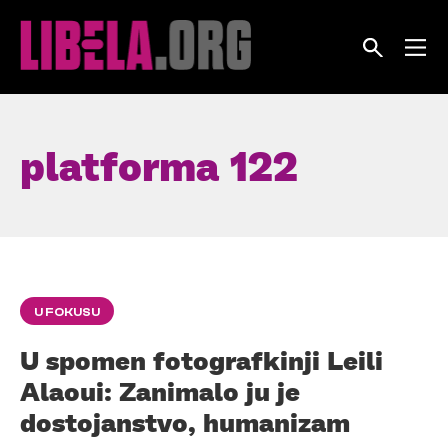
Skip
to
content
platforma 122
U FOKUSU
U spomen fotografkinji Leili
Alaoui: Zanimalo ju je
dostojanstvo, humanizam