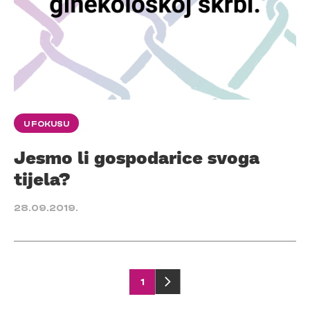
U FOKUSU
Jesmo li gospodarice svoga
tijela?
28.09.2019.
Posts
1