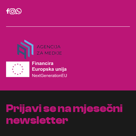
Prijavi se na mjesečni
newsletter