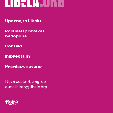
Upoznajte Libelu
Politika ispravaka i
nadopuna
Kontakt
Impressum
Pravila ponašanja
Nova cesta 4, Zagreb
e-mail:
info@libela.org