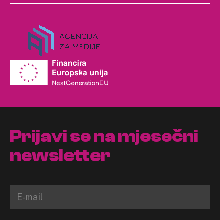
Prijavi se na mjesečni
newsletter