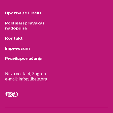
Upoznajte Libelu
Politika ispravaka i
nadopuna
Kontakt
Impressum
Pravila ponašanja
Nova cesta 4, Zagreb
e-mail:
info@libela.org