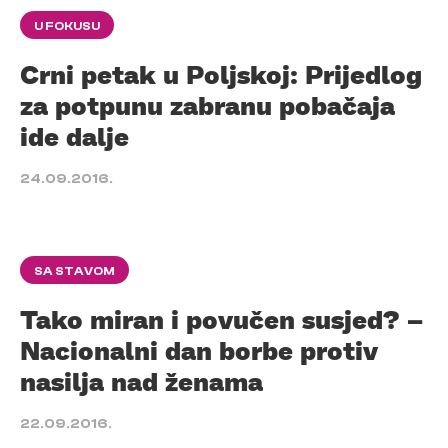
U FOKUSU
Crni petak u Poljskoj: Prijedlog
za potpunu zabranu pobačaja
ide dalje
24.09.2016.
SA STAVOM
Tako miran i povučen susjed? –
Nacionalni dan borbe protiv
nasilja nad ženama
22.09.2016.