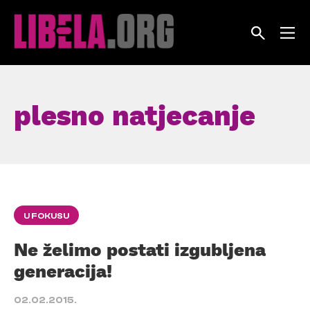
Skip
to
content
plesno natjecanje
U FOKUSU
Ne želimo postati izgubljena
generacija!
02.02.2015.