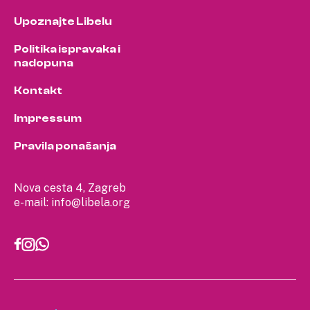
Upoznajte Libelu
Politika ispravaka i
nadopuna
Kontakt
Impressum
Pravila ponašanja
Nova cesta 4, Zagreb
e-mail:
info@libela.org