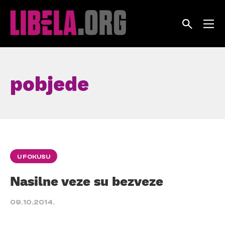
Skip
to
content
pobjede
U FOKUSU
Nasilne veze su bezveze
09.10.2014.