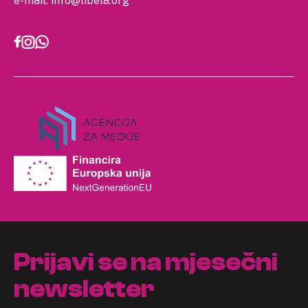
e-mail:
info@libela.org
Prijavi se na mjesečni
newsletter