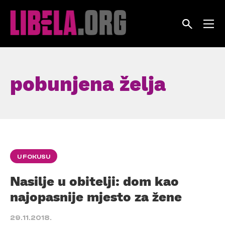
Skip
to
content
pobunjena želja
U FOKUSU
Nasilje u obitelji: dom kao
najopasnije mjesto za žene
29.11.2018.