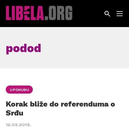
Skip
to
content
podod
U FOKUSU
Korak bliže do referenduma o
Srđu
12.03.2013.