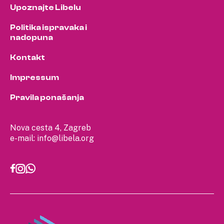
Upoznajte Libelu
Politika ispravaka i
nadopuna
Kontakt
Impressum
Pravila ponašanja
Nova cesta 4, Zagreb
e-mail:
info@libela.org