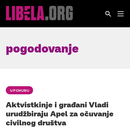
Skip
to
content
pogodovanje
U FOKUSU
Aktvistkinje i građani Vladi
urudžbiraju Apel za očuvanje
civilnog društva