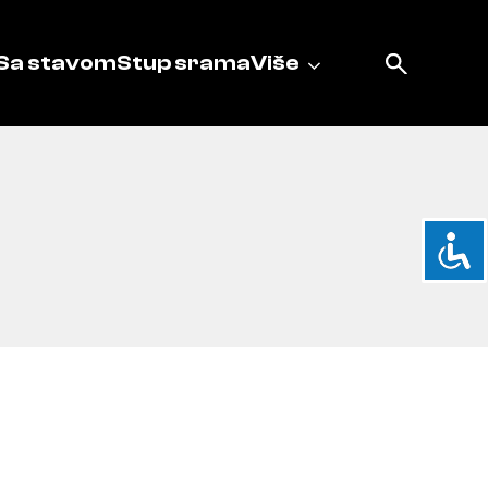
Sa stavom
Stup srama
Više