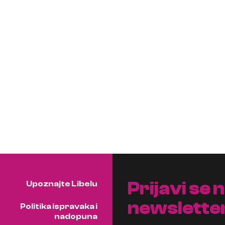
Prijavi se 
Upoznajte Libelu
newslette
Politika ispravaka i
nadopuna