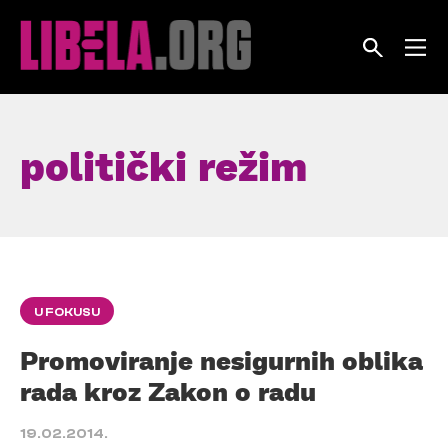
Skip
to
content
politički režim
U FOKUSU
Promoviranje nesigurnih oblika
rada kroz Zakon o radu
19.02.2014.