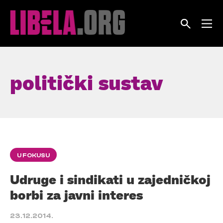
Skip
to
content
politički sustav
U FOKUSU
Udruge i sindikati u zajedničkoj
borbi za javni interes
23.12.2014.