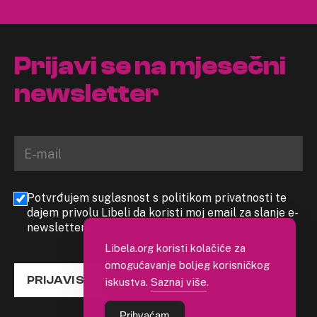
Prijavi se na mjesečni
newsletter
Potvrđujem suglasnost s politikom privatnosti te
dajem privolu Libeli da koristi moj email za slanje e-
newslettera
Libela.org koristi kolačiće za
omogućavanje boljeg korisničkog
PRIJAVI SE
iskustva.
Saznaj više
.
Prihvaćam