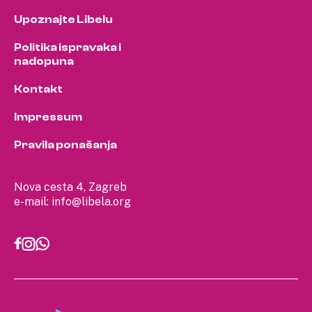
Upoznajte Libelu
Politika ispravaka i
nadopuna
Kontakt
Impressum
Pravila ponašanja
Nova cesta 4, Zagreb
e-mail:
info@libela.org