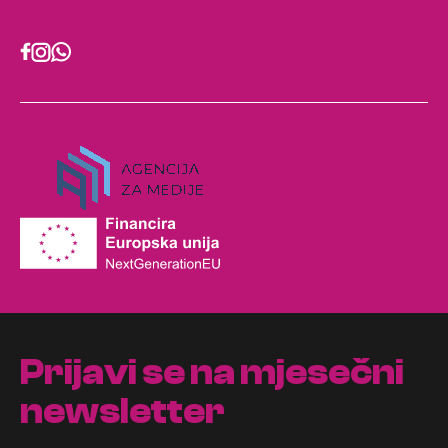
Prijavi se na mjesečni
newsletter