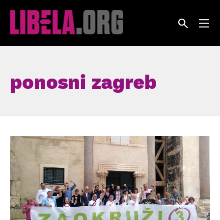
Skip
to
content
ponosni zagreb