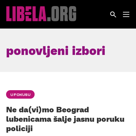
Skip
to
content
ponovljeni izbori
U FOKUSU
Ne da(vi)mo Beograd
lubenicama šalje jasnu poruku
policiji