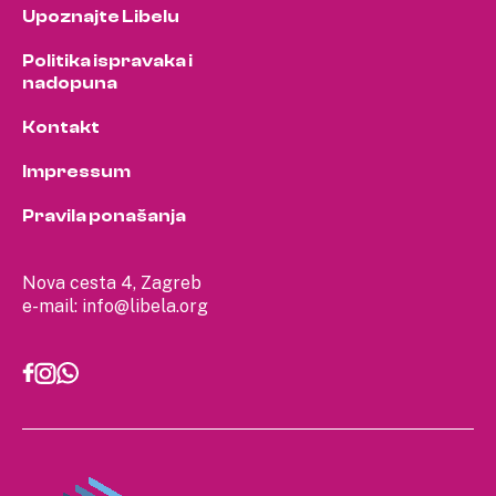
Upoznajte Libelu
Politika ispravaka i
nadopuna
Kontakt
Impressum
Pravila ponašanja
Nova cesta 4, Zagreb
e-mail:
info@libela.org