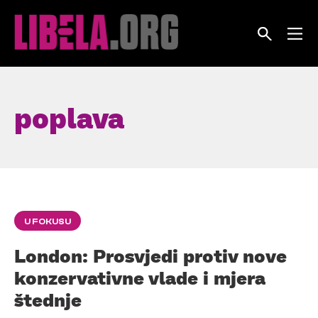
Skip
to
content
poplava
U FOKUSU
London: Prosvjedi protiv nove
konzervativne vlade i mjera
štednje