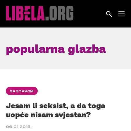
Skip
to
content
popularna glazba
SA STAVOM
Jesam li seksist, a da toga
uopće nisam svjestan?
06.01.2015.