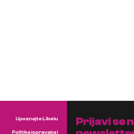
Prijavi se 
Upoznajte Libelu
newslette
Politika ispravaka i