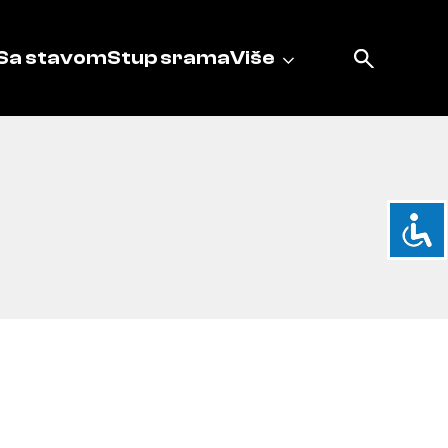
Sa stavom
Stup srama
Više