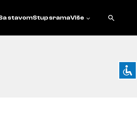
Sa stavom
Stup srama
Više