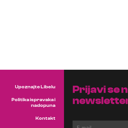
Prijavi se 
Upoznajte Libelu
newslette
Politika ispravaka i
nadopuna
Kontakt