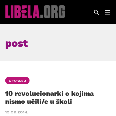
Skip
to
content
post
U FOKUSU
10 revolucionarki o kojima
nismo učili/e u školi
13.09.2014.