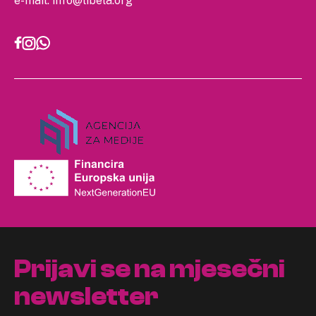
e-mail:
info@libela.org
Prijavi se na mjesečni
newsletter