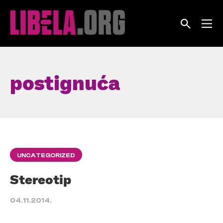
Skip
to
content
postignuća
UNCATEGORIZED
Stereotip
04.11.2014.