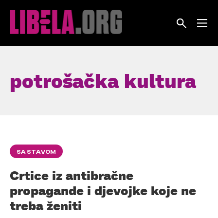
Skip
to
content
potrošačka kultura
SA STAVOM
Crtice iz antibračne
propagande i djevojke koje ne
treba ženiti